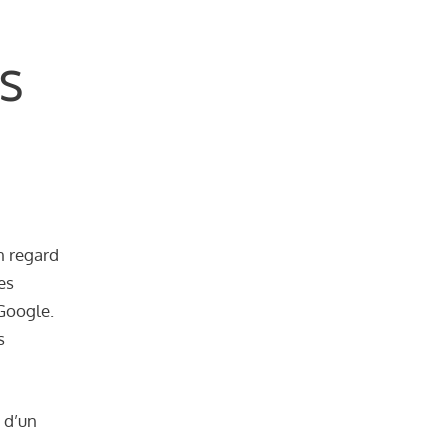
s
n regard
es
 Google.
s
e d’un