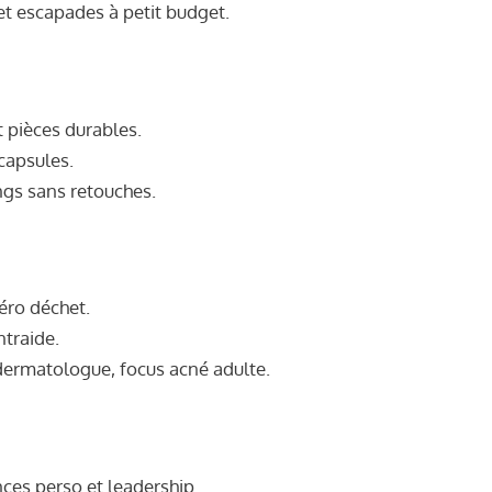
et escapades à petit budget.
 pièces durables.
 capsules.
ings sans retouches.
zéro déchet.
ntraide.
 dermatologue, focus acné adulte.
nces perso et leadership.