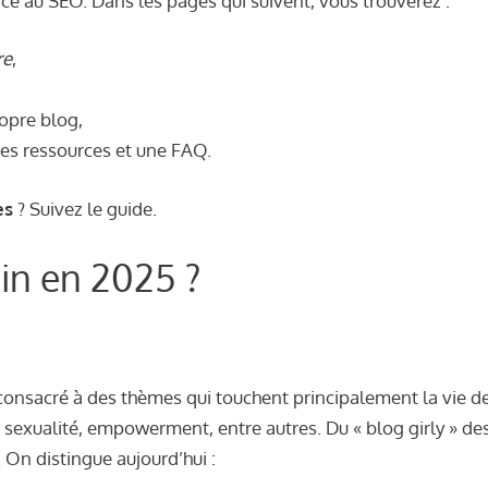
âce au SEO. Dans les pages qui suivent, vous trouverez :
re
,
ropre blog,
des ressources et une FAQ.
es
? Suivez le guide.
in en 2025 ?
onsacré à des thèmes qui touchent principalement la vie d
, sexualité, empowerment, entre autres. Du « blog girly » d
 On distingue aujourd’hui :