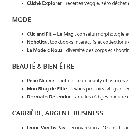
Cliché Explorer
: recettes veggie, zéro déchet 
MODE
Clic and Fit – Le Mag
: conseils morphologie et
Noholita
: lookbooks interactifs et collections
La Mode c Nous
: diversité des corps et shoot
BEAUTÉ & BIEN-ÊTRE
Peau Neuve
: routine clean beauty et astuces 
Mon Blog de Fille
: revues produits, vlogs et e
Dermato Détendue
: articles rédigés par une
CARRIÈRE, ARGENT, BUSINESS
Jeune Vieillis Pas
: reconversion à 40 ans, fina