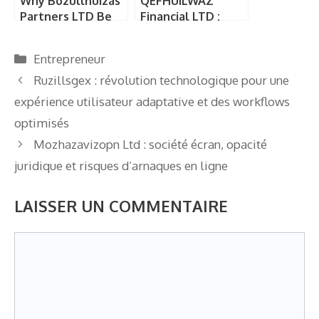
Why Bozullhuizas
QEFHUILWAZ
Partners LTD Be
Financial LTD :
Negative :
cabinet de conseil
comprendre le
financier boutique,
Catégories
Entrepreneur
compte négatif et
discret et
démasquer une
hautement
Ruzillsgex : révolution technologique pour une
entreprise
spécialisé
expérience utilisateur adaptative et des workflows
fantôme
optimisés
Mozhazavizopn Ltd : société écran, opacité
juridique et risques d’arnaques en ligne
LAISSER UN COMMENTAIRE
Commentaire