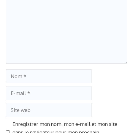
Commentaire
Nom
E-
mail
Site
web
Enregistrer mon nom, mon e-mail et mon site
dans le navigateur pour mon prochain