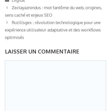
Digital
texte exploitable
et leurs impacts
Zectayaznindus : mot fantôme du web, origines,
sur votre
sens caché et enjeux SEO
stratégie RH
Ruzillsgex : révolution technologique pour une
expérience utilisateur adaptative et des workflows
optimisés
LAISSER UN COMMENTAIRE
Commentaire