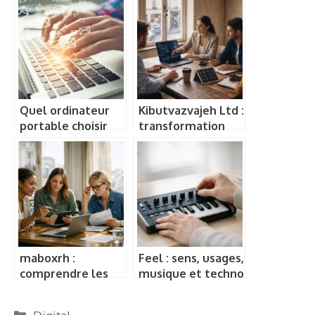
Quel ordinateur
Kibutvazvajeh Ltd :
portable choisir
transformation
pour travailler ?
digitale, IA éthique
et croissance
durable pour les
entreprises
maboxrh :
Feel : sens, usages,
comprendre les
musique et techno
limites d’un
au quotidien
contenu web sans
Catégories