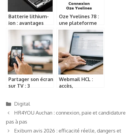
Batterie lithium-
Oze Yvelines 78 :
ion : avantages
une plateforme
inconvénients
éducative digitale
pour les collèges
du département
des Yvelines
Partager son écran
Webmail HCL :
sur TV : 3
accès,
méthodes simples
configuration,
et rapides
tarifs et astuces
Catégories
Digital
clés
HR4YOU Auchan : connexion, paie et candidature
pas à pas
Exiburn avis 2026 : efficacité réelle, dangers et