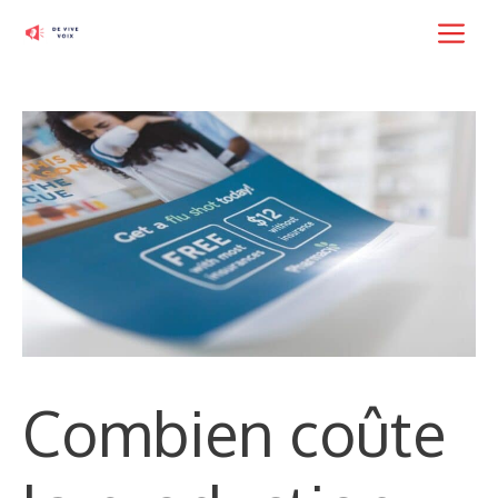
Aller
M
au
contenu
Combien coûte