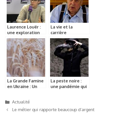
Laurence Louër :
La vie et la
une exploration
carrière
approfondie de
d’Alexandre Adler,
son travail sur les
journaliste et
monarchies du
spécialiste en
Golfe
relations
internationales
La Grande Famine
La peste noire :
en Ukraine : Un
une pandémie qui
épisode tragique
a marqué l’histoire
de l’histoire
Catégories
Actualité
Le métier qui rapporte beaucoup d’argent