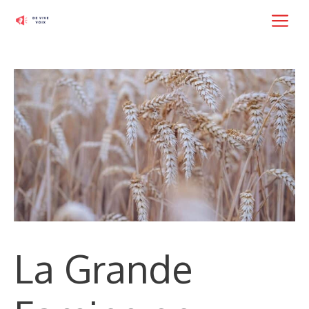
Aller
M
au
contenu
La Grande