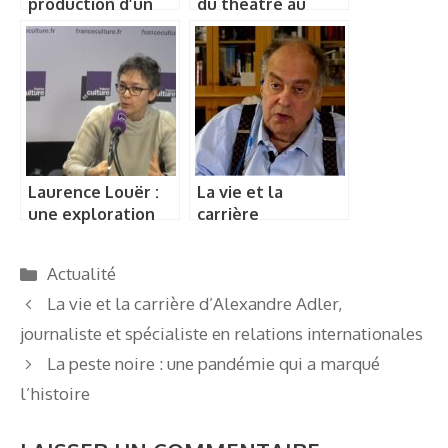
production d’un
du théâtre au
flyer ?
monde des
spectacles
Laurence Louër :
La vie et la
une exploration
carrière
approfondie de
d’Alexandre Adler,
son travail sur les
journaliste et
Catégories
Actualité
monarchies du
spécialiste en
Golfe
relations
La vie et la carrière d’Alexandre Adler,
internationales
journaliste et spécialiste en relations internationales
La peste noire : une pandémie qui a marqué
l’histoire