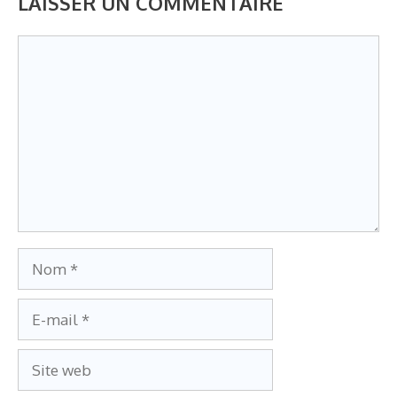
LAISSER UN COMMENTAIRE
Commentaire
Nom
E-
mail
Site
web