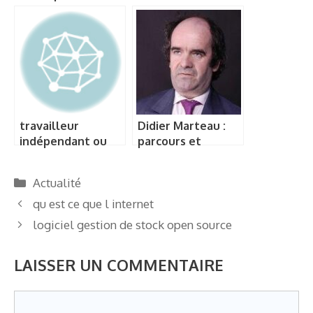
risques
travailleur
Didier Marteau :
indépendant ou
parcours et
auto entrepreneur
réalisations d’un
expert en
Catégories
Actualité
économie
qu est ce que l internet
logiciel gestion de stock open source
LAISSER UN COMMENTAIRE
Commentaire